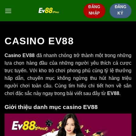
ĐĂNG
ĐĂNG
NHẬP
KÝ
CASINO EV88
Casino EV88
đã nhanh chóng trở thành một trong những
lựa chọn hàng đầu của những người yêu thích cá cược
trực tuyến. Với kho trò chơi phong phú cùng tỷ lệ thưởng
hấp dẫn, chuyên mục không ngừng thu hút hàng triệu
người chơi toàn cầu. Cùng tìm hiểu chi tiết hơn về sân
chơi đặc sắc này ngay trong bài viết sau đây từ
EV88
.
Giới thiệu danh mục casino EV88