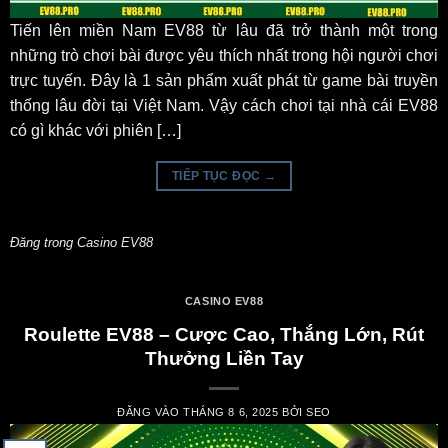
Tiến lên miền Nam EV88 từ lâu đã trở thành một trong
những trò chơi bài được yêu thích nhất trong hội người chơi
trực tuyến. Đây là 1 sản phẩm xuất phát từ game bài truyền
thống lâu đời tại Việt Nam. Vậy cách chơi tại nhà cái EV88
có gì khác với phiên […]
TIẾP TỤC ĐỌC
→
Đăng trong
Casino EV88
CASINO EV88
Roulette EV88 – Cược Cao, Thắng Lớn, Rút
Thưởng Liền Tay
ĐĂNG VÀO
THÁNG 8 6, 2025
BỞI
SEO