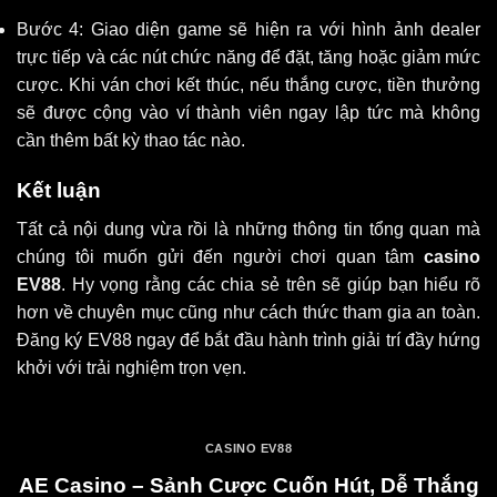
Bước 4: Giao diện game sẽ hiện ra với hình ảnh dealer
trực tiếp và các nút chức năng để đặt, tăng hoặc giảm mức
cược. Khi ván chơi kết thúc, nếu thắng cược, tiền thưởng
sẽ được cộng vào ví thành viên ngay lập tức mà không
cần thêm bất kỳ thao tác nào.
Kết luận
Tất cả nội dung vừa rồi là những thông tin tổng quan mà
chúng tôi muốn gửi đến người chơi quan tâm
casino
EV88
. Hy vọng rằng các chia sẻ trên sẽ giúp bạn hiểu rõ
hơn về chuyên mục cũng như cách thức tham gia an toàn.
Đăng ký EV88 ngay để bắt đầu hành trình giải trí đầy hứng
khởi với trải nghiệm trọn vẹn.
CASINO EV88
AE Casino – Sảnh Cược Cuốn Hút, Dễ Thắng