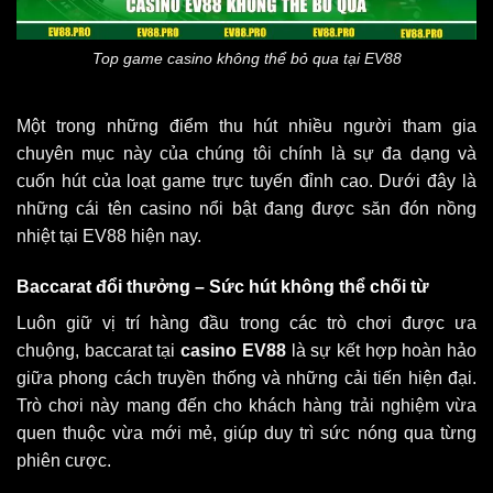
Top game casino không thể bỏ qua tại EV88
Một trong những điểm thu hút nhiều người tham gia
chuyên mục này của chúng tôi chính là sự đa dạng và
cuốn hút của loạt game trực tuyến đỉnh cao. Dưới đây là
những cái tên casino nổi bật đang được săn đón nồng
nhiệt tại EV88 hiện nay.
Baccarat đổi thưởng – Sức hút không thể chối từ
Luôn giữ vị trí hàng đầu trong các trò chơi được ưa
chuộng, baccarat tại
casino EV88
là sự kết hợp hoàn hảo
giữa phong cách truyền thống và những cải tiến hiện đại.
Trò chơi này mang đến cho khách hàng trải nghiệm vừa
quen thuộc vừa mới mẻ, giúp duy trì sức nóng qua từng
phiên cược.