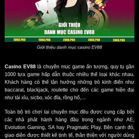
Giới thiệu danh mục casino EV88
Casino EV88
là chuyên mục game ấn tượng, quy tụ gần
1000 tựa game hấp dẫn thuộc nhiều thể loại khác nhau.
Khách hàng có thể tận hưởng những trò kinh điển như
baccarat, blackjack, roulette cho đến các game hiện đại
như tài xỉu, sicbo, xóc đĩa, rồng hổ,…
Toàn bộ trò chơi tại chuyên mục đều được cung cấp bởi
các nhà phát hành hàng đầu trong ngành như AE,
Evolution Gaming, SA hay Pragmatic Play. Bên cạnh đó,
giao diện được thiết kế tinh tế, thân thiện với người dùng