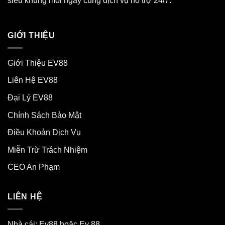
siêu khủng mỗi ngày cùng dịch vụ hỗ trợ 24/7.
GIỚI THIỆU
Giới Thiệu EV88
Liên Hệ EV88
Đại Lý EV88
Chính Sách Bảo Mật
Điều Khoản Dịch Vụ
Miễn Trừ Trách Nhiệm
CEO An Phạm
LIÊN HỆ
Nhà cái: Ev88 hoặc Ev 88