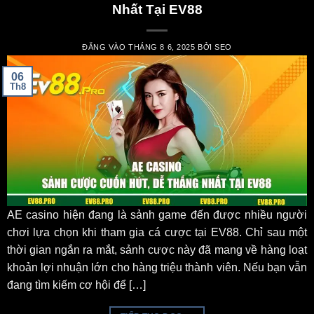
Nhất Tại EV88
ĐĂNG VÀO
THÁNG 8 6, 2025
BỞI
SEO
06
Th8
AE casino hiện đang là sảnh game đến được nhiều người
chơi lựa chọn khi tham gia cá cược tại EV88. Chỉ sau một
thời gian ngắn ra mắt, sảnh cược này đã mang về hàng loạt
khoản lợi nhuận lớn cho hàng triệu thành viên. Nếu bạn vẫn
đang tìm kiếm cơ hội để […]