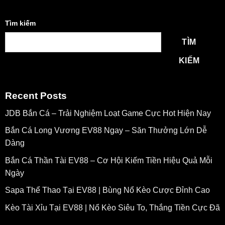
Tìm kiếm
TÌM
KIẾM
Recent Posts
JDB Bắn Cá – Trải Nghiệm Loạt Game Cực Hot Hiện Nay
Bắn Cá Long Vương EV88 Ngay – Săn Thưởng Lớn Dễ
Dàng
Bắn Cá Thần Tài EV88 – Cơ Hội Kiếm Tiền Hiệu Quả Mỗi
Ngày
Sapa Thể Thao Tại EV88 | Bùng Nổ Kèo Cược Đỉnh Cao
Kèo Tài Xỉu Tại EV88 | Nổ Kèo Siêu To, Thắng Tiền Cực Đã