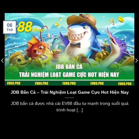
06
Th8
JDB Bắn Cá – Trải Nghiệm Loạt Game Cực Hot Hiện Nay
JDB bắn cá được nhà cái EV88 đầu tư mạnh trong suốt quá
trình hoạt [...]