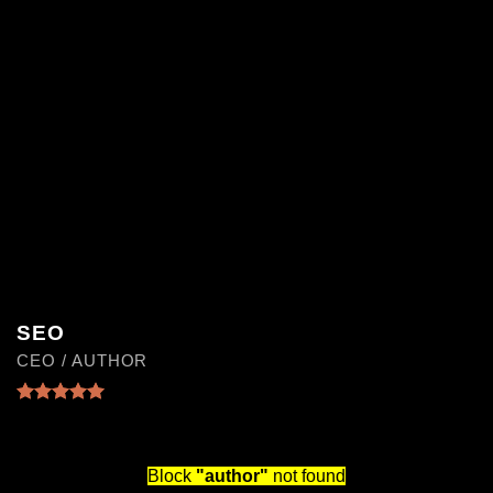
SEO
CEO / AUTHOR
Block
"author"
not found